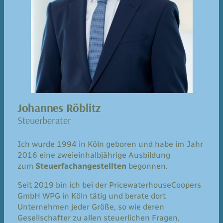
Johannes Röblitz
Steuerberater
Ich wurde 1994 in Köln geboren und habe im Jahr
2016 eine zweieinhalbjährige Ausbildung
zum
Steuerfachangestellten
begonnen.
Seit 2019 bin ich bei der PricewaterhouseCoopers
GmbH WPG in Köln tätig und berate dort
Unternehmen jeder Größe, so wie deren
Gesellschafter zu allen steuerlichen Fragen.