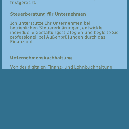
fristgerecht.
Steuerberatung für Unternehmen
Ich unterstütze Ihr Unternehmen bei
betrieblichen Steuererklärungen, entwickle
individuelle Gestaltungsstrategien und begleite Sie
professionell bei Außenprüfungen durch das
Finanzamt.
Unternehmensbuchhaltung
Von der digitalen Finanz- und Lohnbuchhaltung
über die Erstellung von Jahresabschlüssen bis hin
zur Umstrukturierungen – ich stehe Ihnen mit
Erfahrung und Weitblick zur Seite.
Ihr Partner für fundierte und